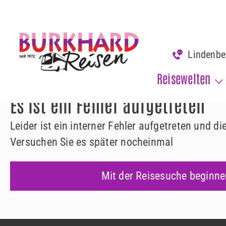
www.burkhard-reisen.de
Fehler 500
Lindenb
Fehler 500
Reisewelten
Es ist ein Fehler aufgetreten
Leider ist ein interner Fehler aufgetreten und d
Versuchen Sie es später nocheinmal
Mit der Reisesuche beginne