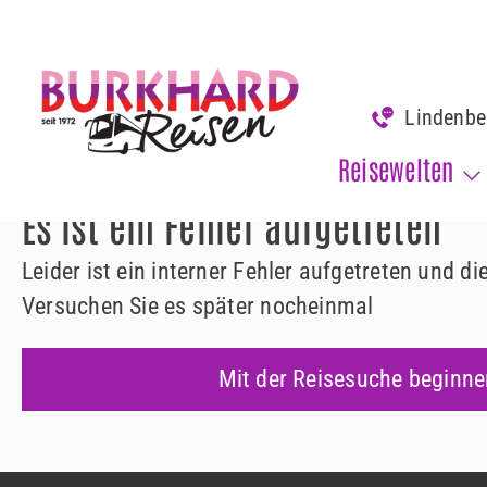
www.burkhard-reisen.de
Fehler 500
Lindenb
Fehler 500
Reisewelten
Es ist ein Fehler aufgetreten
Leider ist ein interner Fehler aufgetreten und d
Versuchen Sie es später nocheinmal
Mit der Reisesuche beginne