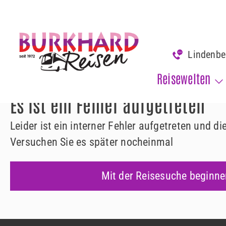
www.burkhard-reisen.de
Fehler 500
Lindenb
Fehler 500
Reisewelten
Es ist ein Fehler aufgetreten
Leider ist ein interner Fehler aufgetreten und d
Versuchen Sie es später nocheinmal
Mit der Reisesuche beginne